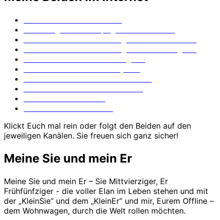
Meine Beiden auf YouTube
Die Fotografie Homepage meiner Beiden
Meine Beiden mit der Fotografie auf Facebook
Meine Beiden mit der Fotografie auf Instagram
Ich – also Offline – auf Instagram
Mein Er und sein Fotofuzzy-Blog
Mein Er und sein Taschenfreak-Blog
Mein Er und sein Stativfreak-Blog
Mein Er auf Facebook
Meine Sie auf Facebook
Klickt Euch mal rein oder folgt den Beiden auf den
jeweiligen Kanälen. Sie freuen sich ganz sicher!
Meine Sie und mein Er
Meine Sie und mein Er – Sie Mittvierziger, Er
Frühfünfziger - die voller Elan im Leben stehen und mit
der „KleinSie“ und dem „KleinEr“ und mir, Eurem Offline –
dem Wohnwagen, durch die Welt rollen möchten.