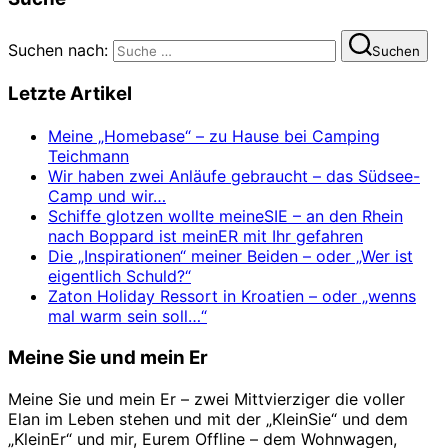
Suchen nach:
Suchen
Letzte Artikel
Meine „Homebase“ – zu Hause bei Camping
Teichmann
Wir haben zwei Anläufe gebraucht – das Südsee-
Camp und wir…
Schiffe glotzen wollte meineSIE – an den Rhein
nach Boppard ist meinER mit Ihr gefahren
Die „Inspirationen“ meiner Beiden – oder „Wer ist
eigentlich Schuld?“
Zaton Holiday Ressort in Kroatien – oder „wenns
mal warm sein soll…“
Meine Sie und mein Er
Meine Sie und mein Er – zwei Mittvierziger die voller
Elan im Leben stehen und mit der „KleinSie“ und dem
„KleinEr“ und mir, Eurem Offline – dem Wohnwagen,