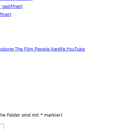
r geöffnet)
fnet)
xplorer
,
The Film People
,
Vanlife
,
YouTube
che Felder sind mit
*
markiert