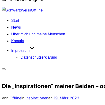
Zu
Inhalten
Start
springen
News
Über mich und meine Menschen
Kontakt
Impressum
Datenschutzerklärung
Seitenleiste
&
Die „Inspirationen“ meiner Beiden – o
Navigation
umschalten
Veröffentlicht
von
Offline
in
Inspirationen
an
19. März 2023
am