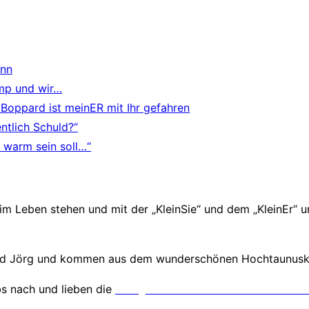
ann
mp und wir…
 Boppard ist meinER mit Ihr gefahren
entlich Schuld?“
 warm sein soll…“
n im Leben stehen und mit der „KleinSie“ und dem „KleinEr“
und Jörg und kommen aus dem wunderschönen Hochtaunuskr
bs nach und lieben die
Fotografie der Emotionen und Mens