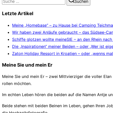
Suchen
nach:
Letzte Artikel
Meine „Homebase“ – zu Hause bei Camping Teichm
Wir haben zwei Anläufe gebraucht – das Südsee-Ca
Schiffe glotzen wollte meineSIE – an den Rhein nach
Die „Inspirationen“ meiner Beiden – oder „Wer ist eig
Zaton Holiday Ressort in Kroatien – oder „wenns mal
Meine Sie und mein Er
Meine Sie und mein Er – zwei Mittvierziger die voller Ela
rollen möchten.
Im echten Leben hören die beiden auf die Namen Antje 
Beide stehen mit beiden Beinen im Leben, gehen Ihren Jo
die Hochzeitsfotografie.