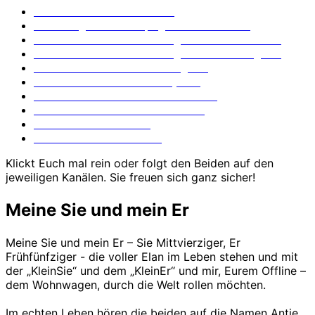
Meine Beiden auf YouTube
Die Fotografie Homepage meiner Beiden
Meine Beiden mit der Fotografie auf Facebook
Meine Beiden mit der Fotografie auf Instagram
Ich – also Offline – auf Instagram
Mein Er und sein Fotofuzzy-Blog
Mein Er und sein Taschenfreak-Blog
Mein Er und sein Stativfreak-Blog
Mein Er auf Facebook
Meine Sie auf Facebook
Klickt Euch mal rein oder folgt den Beiden auf den
jeweiligen Kanälen. Sie freuen sich ganz sicher!
Meine Sie und mein Er
Meine Sie und mein Er – Sie Mittvierziger, Er
Frühfünfziger - die voller Elan im Leben stehen und mit
der „KleinSie“ und dem „KleinEr“ und mir, Eurem Offline –
dem Wohnwagen, durch die Welt rollen möchten.
Im echten Leben hören die beiden auf die Namen Antje