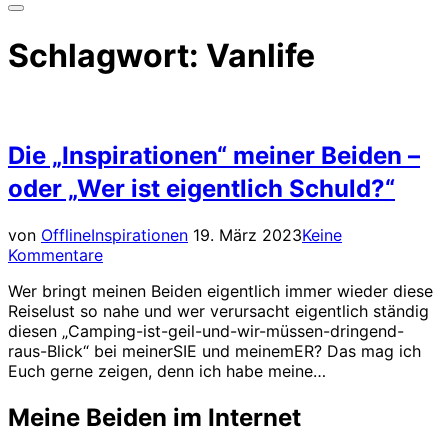
Seitenleiste
&
Schlagwort:
Vanlife
Navigation
umschalten
Die „Inspirationen“ meiner Beiden –
oder „Wer ist eigentlich Schuld?“
Veröffentlicht
von
Offline
Inspirationen
19. März 2023
Keine
am
Kommentare
Wer bringt meinen Beiden eigentlich immer wieder diese
Reiselust so nahe und wer verursacht eigentlich ständig
diesen „Camping-ist-geil-und-wir-müssen-dringend-
raus-Blick“ bei meinerSIE und meinemER? Das mag ich
Euch gerne zeigen, denn ich habe meine…
Meine Beiden im Internet