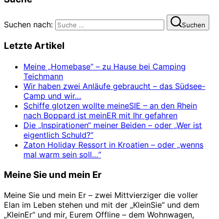
Suchen nach:
Suchen
Letzte Artikel
Meine „Homebase“ – zu Hause bei Camping
Teichmann
Wir haben zwei Anläufe gebraucht – das Südsee-
Camp und wir…
Schiffe glotzen wollte meineSIE – an den Rhein
nach Boppard ist meinER mit Ihr gefahren
Die „Inspirationen“ meiner Beiden – oder „Wer ist
eigentlich Schuld?“
Zaton Holiday Ressort in Kroatien – oder „wenns
mal warm sein soll…“
Meine Sie und mein Er
Meine Sie und mein Er – zwei Mittvierziger die voller
Elan im Leben stehen und mit der „KleinSie“ und dem
„KleinEr“ und mir, Eurem Offline – dem Wohnwagen,