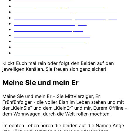
Die Fotografie Homepage meiner Beiden
Meine Beiden mit der Fotografie auf Facebook
Meine Beiden mit der Fotografie auf Instagram
Ich – also Offline – auf Instagram
Mein Er und sein Fotofuzzy-Blog
Mein Er und sein Taschenfreak-Blog
Mein Er und sein Stativfreak-Blog
Mein Er auf Facebook
Meine Sie auf Facebook
Klickt Euch mal rein oder folgt den Beiden auf den
jeweiligen Kanälen. Sie freuen sich ganz sicher!
Meine Sie und mein Er
Meine Sie und mein Er – Sie Mittvierziger, Er
Frühfünfziger - die voller Elan im Leben stehen und mit
der „KleinSie“ und dem „KleinEr“ und mir, Eurem Offline –
dem Wohnwagen, durch die Welt rollen möchten.
Im echten Leben hören die beiden auf die Namen Antje